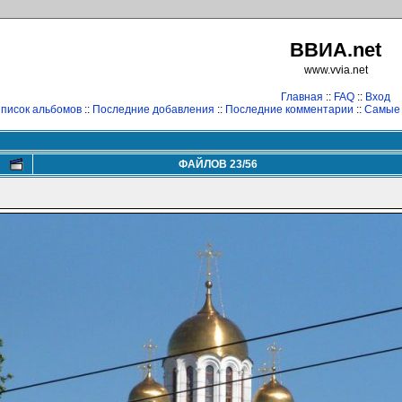
ВВИА.net
www.vvia.net
Главная
::
FAQ
::
Вход
писок альбомов
::
Последние добавления
::
Последние комментарии
::
Самые
ФАЙЛОВ 23/56