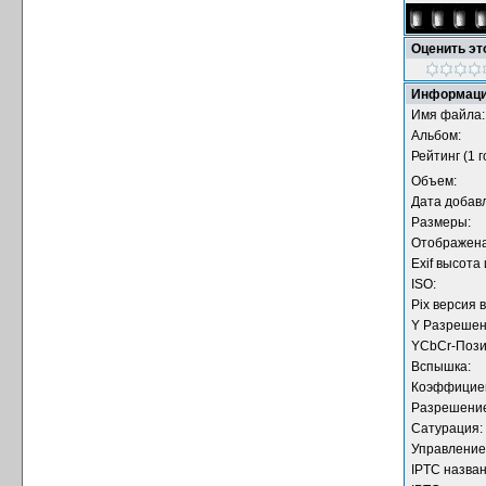
Оценить э
Информаци
Имя файла:
Альбом:
Рейтинг (1 г
Объем:
Дата добав
Размеры:
Отображена
Exif высота
ISO:
Pix версия 
Y Разрешен
YCbCr-Пози
Вспышка:
Коэффициен
Разрешение
Сатурация:
Управление
IPTC назван