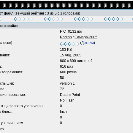
тот файл
(текущий рейтинг : 3 из 5 с 1 голосами)
я о файле
PICT0132.jpg
Rodion
/
Самара-2005
олосов):
(
Детали
)
103 KB
ления:
15 Aug, 2005
800 x 600 пикселей
:
616 раз
 изображения:
600 pixels
50
вспышки:
version 1
ие:
72
ционирование:
Datum Point
No Flash
т цифрового увеличения:
0
 блока:
Inch
0
 увеличением:
0
ие: