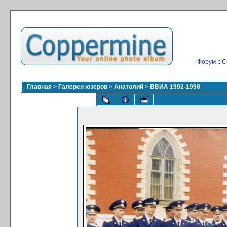
Форум
::
С
Главная
>
Галереи юзеров
>
Анатолий
>
ВВИА 1992-1998