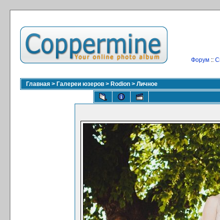
Форум
::
С
Главная
>
Галереи юзеров
>
Rodion
>
Личное