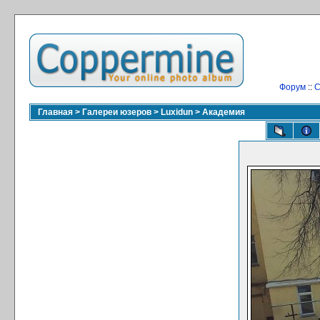
Форум
::
С
Главная
>
Галереи юзеров
>
Luxidun
>
Академия