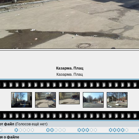
Казарма. Плац
Казарма. Плац
тот файл
(Голосов ещё нет)
я о файле