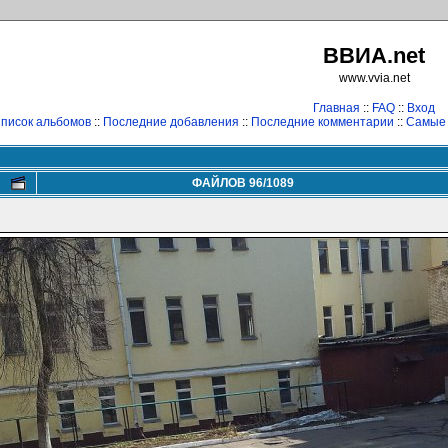
ВВИА.net
www.vvia.net
Главная
::
FAQ
::
Вход
писок альбомов
::
Последние добавления
::
Последние комментарии
::
Самые
ФАЙЛОВ 96/1089