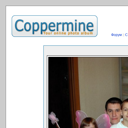
Форум
::
С