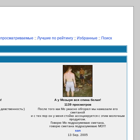
 просматриваемые
::
Лучшие по рейтингу
::
Избранные
::
Поиск
!
А у Мозыря вся спина белая!
1139 просмотров
 девственность:)
После того как Мо ужасно обгорел мы намазали его
сметаной
и с тех пор он у меня стойко ассоциируется с этим молочным
продуктом.
Говорю Мо подразумеваю сметана,
говорю сметана подразумеваю МО!!!
san
13 Sep, 2005