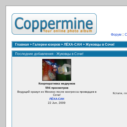
Форум
::
С
Главная
>
Галереи юзеров
>
ЛЁХА-САН
>
Жуковцы в Сочи!
Последние добавления - Жуковцы в Сочи!
Коорпоративка медиумов
594 просмотров
Ведущий оракул из Монино после конгресса провидцев в
Кстати, г
Сочи!
ЛЁХА-САН
22 Jun, 2009