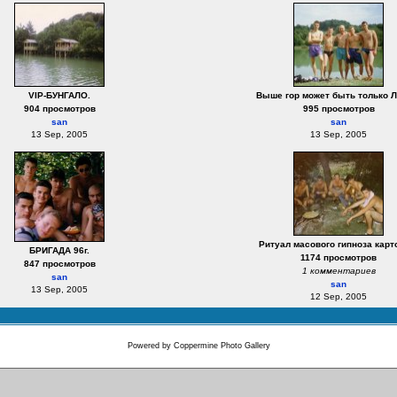
VIP-БУНГАЛО.
Выше гор может быть только Лё
904 просмотров
995 просмотров
san
san
13 Sep, 2005
13 Sep, 2005
Ритуал масового гипноза карт
БРИГАДА 96г.
1174 просмотров
847 просмотров
1 комментариев
san
san
13 Sep, 2005
12 Sep, 2005
Powered by
Coppermine Photo Gallery