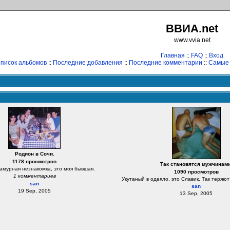
ВВИА.net
www.vvia.net
Главная
::
FAQ
::
Вход
писок альбомов
::
Последние добавления
::
Последние комментарии
::
Самые
Родион в Сочи.
1178 просмотров
Так становятся мужчинами
ламурная незнакомка, это моя бывшая.
1090 просмотров
1 комментариев
Укутаный в одеяло, это Славик. Так теряют
san
san
19 Sep, 2005
13 Sep, 2005