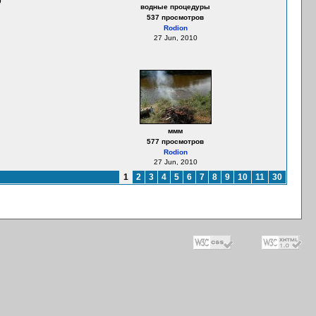
0
водные процедуры
537 просмотров
Rodion
27 Jun, 2010
ммм
577 просмотров
Rodion
27 Jun, 2010
1
2
3
4
5
6
7
8
9
10
11
30