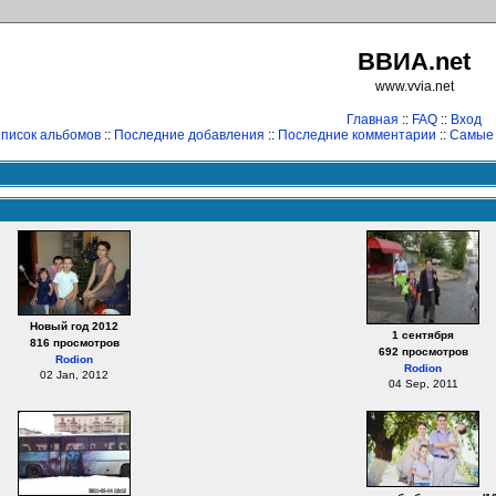
ВВИА.net
www.vvia.net
Главная
::
FAQ
::
Вход
писок альбомов
::
Последние добавления
::
Последние комментарии
::
Самые
Новый год 2012
1 сентября
816 просмотров
692 просмотров
Rodion
Rodion
02 Jan, 2012
04 Sep, 2011