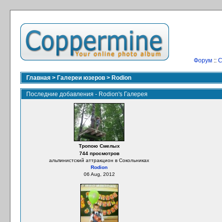
Форум
::
С
Главная
>
Галереи юзеров
>
Rodion
Последние добавления - Rodion's Галерея
Тропою Смелых
744 просмотров
альпинистский аттракцион в Сокольниках
Rodion
06 Aug, 2012