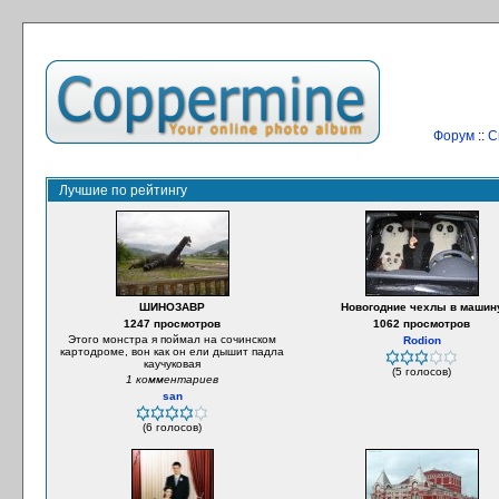
Форум
::
С
Лучшие по рейтингу
ШИНОЗАВР
Новогодние чехлы в машин
1247 просмотров
1062 просмотров
Этого монстра я поймал на сочинском
Rodion
картодроме, вон как он ели дышит падла
каучуковая
(5 голосов)
1 комментариев
san
(6 голосов)