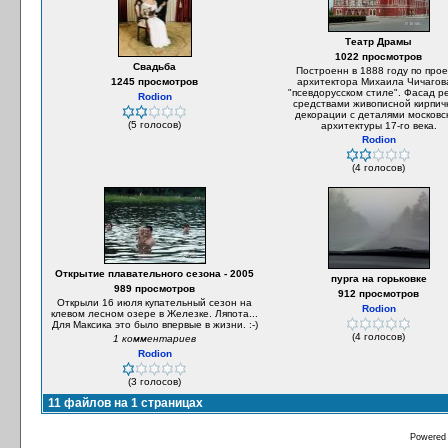
Театр Драмы
1022 просмотров
Свадьба
Построенн в 1888 году по прое
1245 просмотров
архитектора Михаила Чичагов
"псевдорусском стиле". Фасад 
Rodion
средствами живописной кирпич
декорации с деталями московс
(5 голосов)
архитектуры 17-го века.
Rodion
(4 голосов)
Открытие плавательного сезона - 2005
пурга на горьковке
989 просмотров
912 просмотров
Открыли 16 июля купательный сезон на
Rodion
клевом лесном озере в Железке. Ляпота...
Для Максика это было впервые в жизни. :-)
(4 голосов)
1 комментариев
Rodion
(3 голосов)
11 файлов на 1 страницах
Powered